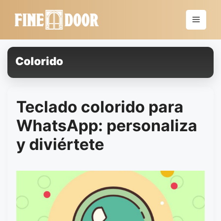
Saltar
al
Menú
contenido
Colorido
Teclado colorido para
WhatsApp: personaliza
y diviértete