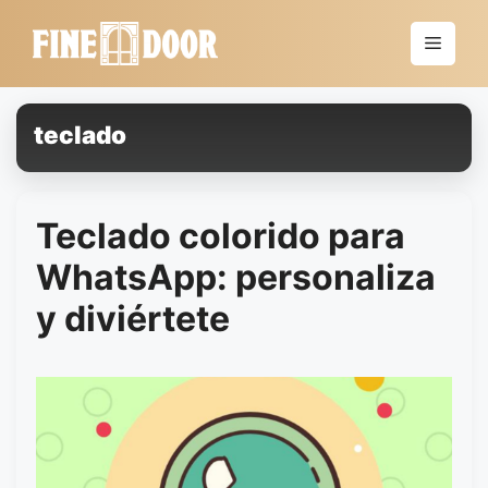
Saltar
al
Menú
contenido
teclado
Teclado colorido para
WhatsApp: personaliza
y diviértete