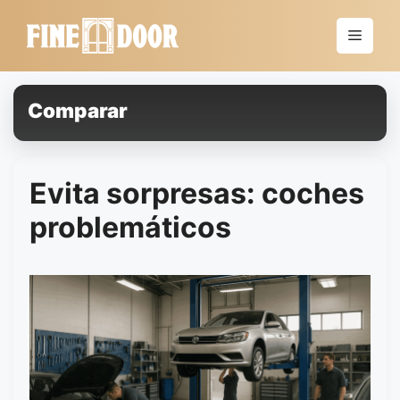
Saltar
al
Menú
contenido
Comparar
Evita sorpresas: coches
problemáticos