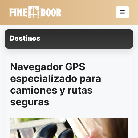
Saltar
al
Menú
contenido
Destinos
Navegador GPS
especializado para
camiones y rutas
seguras