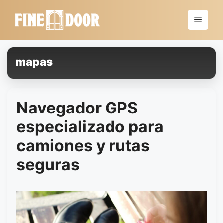
Saltar
al
Menú
contenido
mapas
Navegador GPS
especializado para
camiones y rutas
seguras