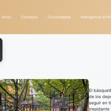
Início
Consejos
Curiosidades
Inteligencia Artifi
El básquet
de los dep
seguir en t
trepidante