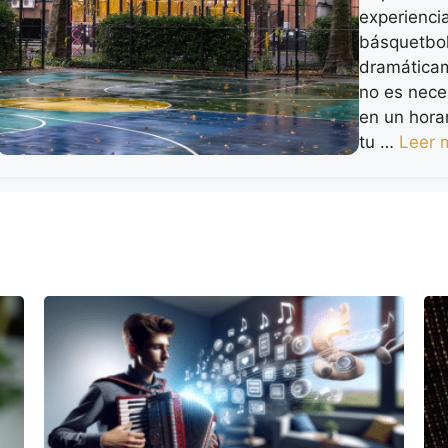
experienci
básquetbol
dramáticam
no es neces
en un horar
tu …
Leer 