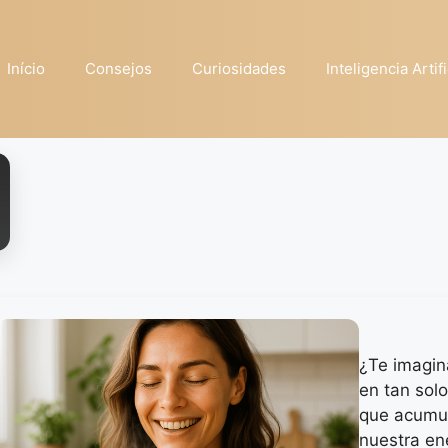
Início
Consejos
Curiosidades
Inteligencia Artifi
¿Te imagina
en tan so
que acumul
nuestra ene