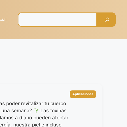
Pesquisar
cial
Categorías
Aplicaciones
s poder revitalizar tu cuerpo
lo una semana?
Las toxinas
amos a diario pueden afectar
rgía, nuestra piel e incluso