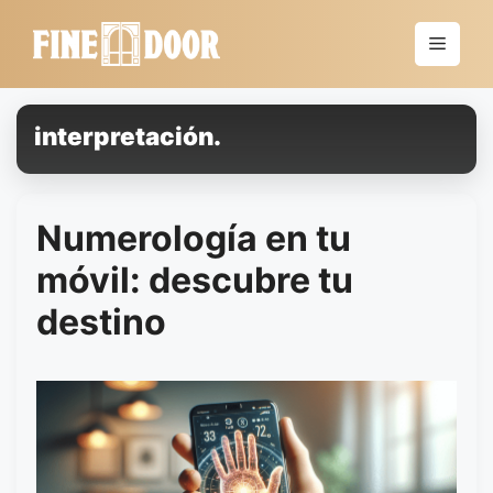
Saltar
al
Menú
contenido
interpretación.
Numerología en tu
móvil: descubre tu
destino