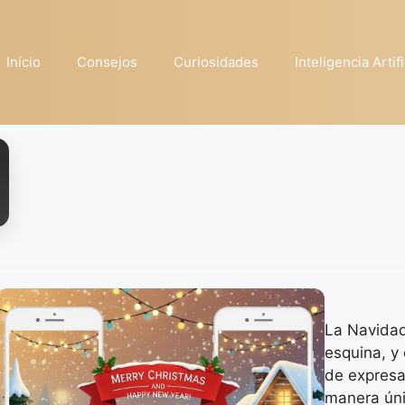
Início
Consejos
Curiosidades
Inteligencia Artifi
La Navidad 
esquina, y 
de expresa
manera úni