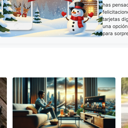
has pensad
felicitacio
tarjetas di
una opción 
para sorpr