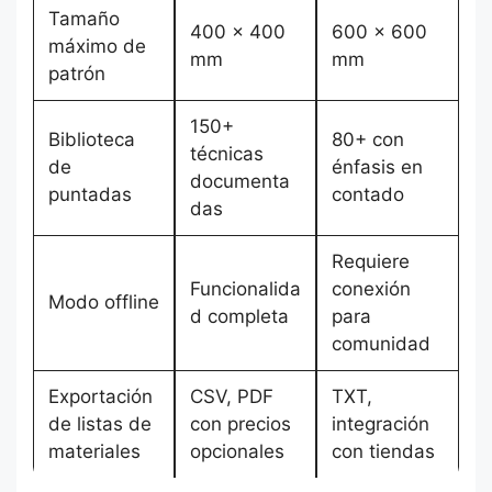
Tamaño
400 x 400
600 x 600
máximo de
mm
mm
patrón
150+
Biblioteca
80+ con
técnicas
de
énfasis en
documenta
puntadas
contado
das
Requiere
Funcionalida
conexión
Modo offline
d completa
para
comunidad
Exportación
CSV, PDF
TXT,
de listas de
con precios
integración
materiales
opcionales
con tiendas