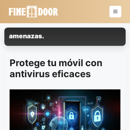
Saltar
al
Menú
contenido
amenazas.
Protege tu móvil con
antivirus eficaces