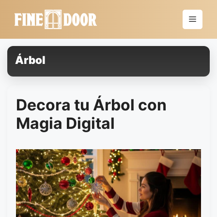
Saltar
al
Menú
contenido
Árbol
Decora tu Árbol con
Magia Digital