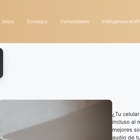
Início
Consejos
Curiosidades
Inteligencia Artifi
¿Tu celula
incluso al
mejores sol
audio de t