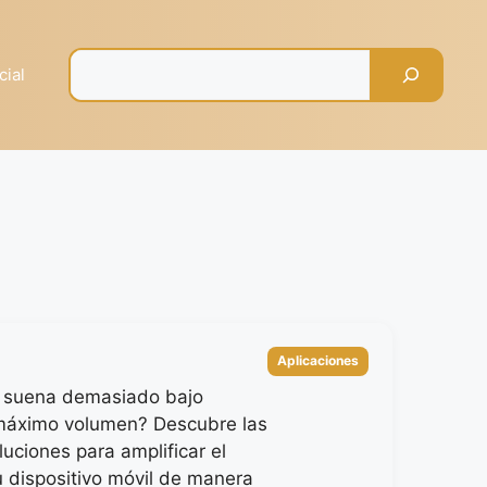
Pesquisar
cial
Categorías
Aplicaciones
r suena demasiado bajo
 máximo volumen? Descubre las
uciones para amplificar el
u dispositivo móvil de manera