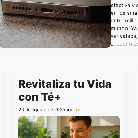
efectiva y 
en los sma
entre millo
mundo. Ya 
ver videos,
…
Leer má
Revitaliza tu Vida
con Té+
26 de agosto de 2025
por
Toni