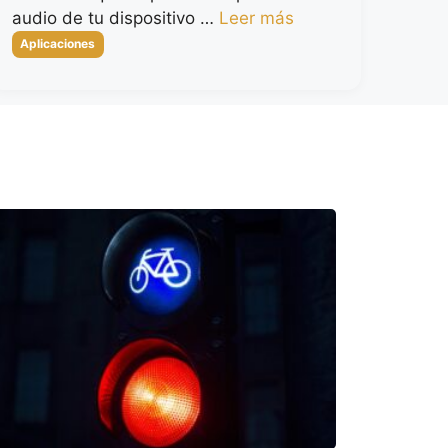
audio de tu dispositivo …
Leer más
Categorías
Aplicaciones