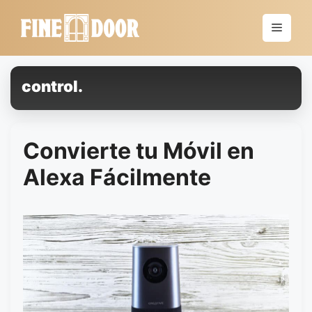
Saltar
al
Menú
contenido
control.
Convierte tu Móvil en
Alexa Fácilmente