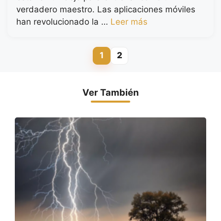
verdadero maestro. Las aplicaciones móviles
han revolucionado la …
Leer más
1
2
Página
Página
Ver También