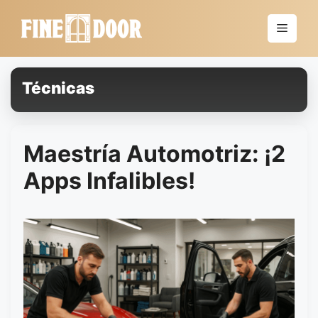
Saltar
al
Menú
contenido
Técnicas
Maestría Automotriz: ¡2
Apps Infalibles!