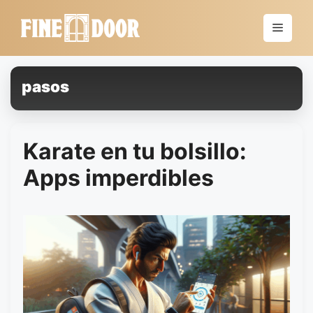
Saltar
al
Menú
contenido
pasos
Karate en tu bolsillo:
Apps imperdibles