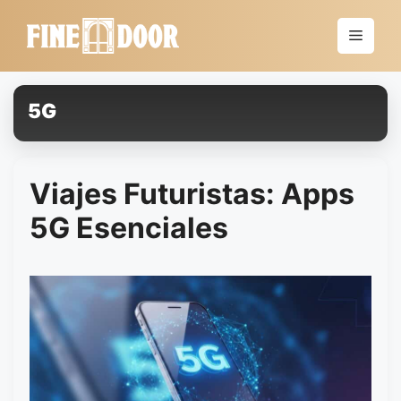
Saltar
al
Menú
contenido
5G
Viajes Futuristas: Apps
5G Esenciales